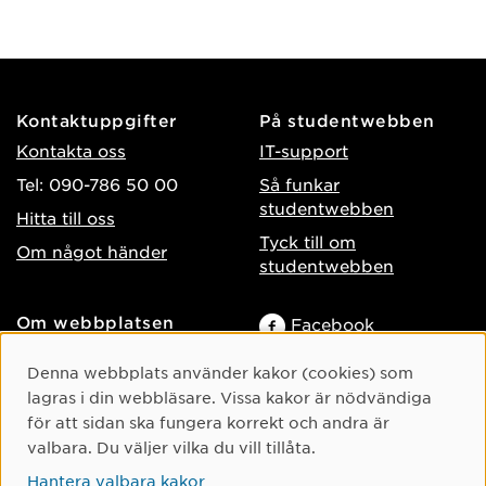
Kontaktuppgifter
På studentwebben
Kontakta oss
IT-support
Tel: 090-786 50 00
Så funkar
studentwebben
Hitta till oss
Tyck till om
Om något händer
studentwebben
Om webbplatsen
Facebook
Tillgänglighet på umu.se
Instagram
Cookie-samtycke
Denna webbplats använder kakor (cookies) som
Behandling av
TikTok
lagras i din webbläsare. Vissa kakor är nödvändiga
personuppgifter
för att sidan ska fungera korrekt och andra är
Youtube
Hantera kakor
valbara. Du väljer vilka du vill tillåta.
LinkedIn
Hantera valbara kakor