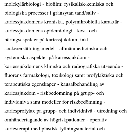
molekylärbiologi - biofilm: fysikalisk-kemiska och
biologiska processer i gränsytan tand/saliv -
kariessjukdomens kroniska, polymikrobiella karaktär -
kariessjukdomens epidemiologi - kost- och
näringsaspekter på kariessjukdom, inkl
sockerersättningsmedel - allmänmedicinska och
systemiska aspekter på kariessjukdom -
kariessjukdomens kliniska och radiografiska utseende -
fluorens farmakologi, toxikologi samt profylaktiska och
terapeutiska egenskaper - kausalbehandling av
kariessjukdom - riskbedömning på grupp- och
individnivå samt modeller för riskbedömning -
kariesprofylax på grupp- och individnivå - utredning och
omhändertagande av högriskpatienter - operativ
kariesterapi med plastisk fyllningsmaterial och