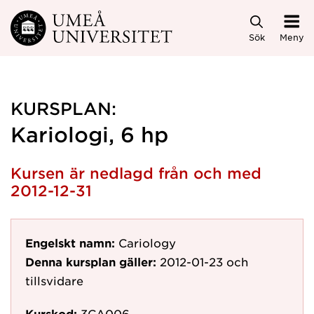
Hoppa direkt till innehållet
Sök
Meny
KURSPLAN:
Kariologi, 6 hp
Kursen är nedlagd från och med
2012-12-31
Engelskt namn:
Cariology
Denna kursplan gäller:
2012-01-23
och
tillsvidare
Kurskod:
3CA006