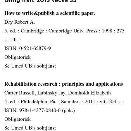
Giltig från: 2013 vecka 35
How to write&publish a scientific paper.
Day Robert A.
5. ed. :
Cambridge :
Cambridge Univ. Press :
1998 :
275
s. : ill. :
ISBN: 0-521-65879-9
Obligatorisk
Se Umeå UB:s söktjänst
Rehabilitation research
: principles and applications
Carter Russell, Lubinsky Jay, Domholdt Elizabeth
4. ed. :
Philadelphia, Pa. :
Saunders :
2011 :
vii, 503 s. :
ISBN: 978-1-4377-0840-0 (pbk.)
Obligatorisk
Se Umeå UB:s söktjänst