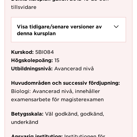
tillsvidare
Visa tidigare/senare versioner av
denna kursplan
Kurskod:
5BI084
Högskolepoäng:
15
Utbildningsnivå:
Avancerad nivå
Huvudområden och successiv fördjupning:
Biologi: Avancerad nivå, innehåller
examensarbete för magisterexamen
Betygsskala:
Väl godkänd, godkänd,
underkänd
Ansvarig institution:
Institutionen för