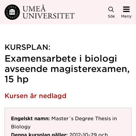
Hoppa direkt till innehållet
Sök
Meny
KURSPLAN:
Examensarbete i biologi
avseende magisterexamen,
15 hp
Kursen är nedlagd
Engelskt namn:
Master´s Degree Thesis in
Biology
Denna kursplan gäller:
2012-10-29
och