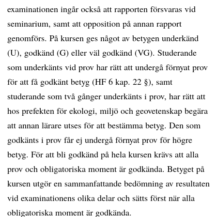
examinationen ingår också att rapporten försvaras vid
seminarium, samt att opposition på annan rapport
genomförs. På kursen ges något av betygen underkänd
(U), godkänd (G) eller väl godkänd (VG). Studerande
som underkänts vid prov har rätt att undergå förnyat prov
för att få godkänt betyg (HF 6 kap. 22 §), samt
studerande som två gånger underkänts i prov, har rätt att
hos prefekten för ekologi, miljö och geovetenskap begära
att annan lärare utses för att bestämma betyg. Den som
godkänts i prov får ej undergå förnyat prov för högre
betyg. För att bli godkänd på hela kursen krävs att alla
prov och obligatoriska moment är godkända. Betyget på
kursen utgör en sammanfattande bedömning av resultaten
vid examinationens olika delar och sätts först när alla
obligatoriska moment är godkända.