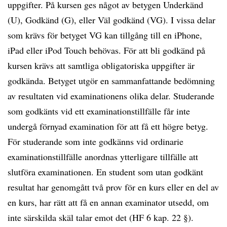
uppgifter. På kursen ges något av betygen Underkänd
(U), Godkänd (G), eller Väl godkänd (VG). I vissa delar
som krävs för betyget VG kan tillgång till en iPhone,
iPad eller iPod Touch behövas. För att bli godkänd på
kursen krävs att samtliga obligatoriska uppgifter är
godkända. Betyget utgör en sammanfattande bedömning
av resultaten vid examinationens olika delar. Studerande
som godkänts vid ett examinationstillfälle får inte
undergå förnyad examination för att få ett högre betyg.
För studerande som inte godkänns vid ordinarie
examinationstillfälle anordnas ytterligare tillfälle att
slutföra examinationen. En student som utan godkänt
resultat har genomgått två prov för en kurs eller en del av
en kurs, har rätt att få en annan examinator utsedd, om
inte särskilda skäl talar emot det (HF 6 kap. 22 §).