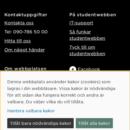
Kontaktuppgifter
På studentwebben
Kontakta oss
IT-support
Tel: 090-786 50 00
Så funkar
studentwebben
Hitta till oss
Tyck till om
Om något händer
studentwebben
Om webbplatsen
Facebook
Tillgänglighet på umu.se
Instagram
Cookie-samtycke
Denna webbplats använder kakor (cookies) som
Behandling av
lagras i din webbläsare. Vissa kakor är nödvändiga
TikTok
personuppgifter
för att sidan ska fungera korrekt och andra är
Youtube
Hantera kakor
valbara. Du väljer vilka du vill tillåta.
LinkedIn
Hantera valbara kakor
Tillåt bara nödvändiga kakor
Tillåt alla kakor