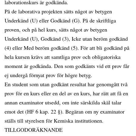
laborationskurs är godkända.
På de laborativa projekten sätts något av betygen
Underkänd (U) eller Godkänd (G). På de skriftliga
proven, och på hel kurs, sätts något av betygen
Underkänd (U), Godkänd (3), Icke utan beröm godkänd
(4) eller Med beröm godkänd (5). För att bli godkänd på
hela kursen krävs att samtliga prov och obligatoriska
moment är godkända. Den som godkänts vid ett prov får
ej undergå förnyat prov för högre betyg.
En student som utan godkänt resultat har genomgått två
prov för en kurs eller en del av en kurs, har rätt att få en
annan examinator utsedd, om inte särskilda skäl talar
emot det (HF 6 kap. 22 §). Begäran om ny examinator
ställs till styrelsen för Kemiska institutionen.
TILLGODORÄKNANDE