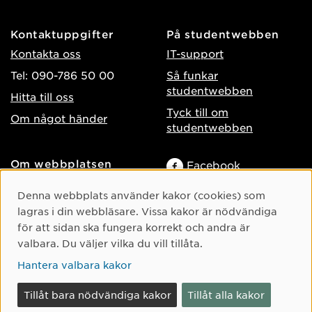
Kontaktuppgifter
På studentwebben
Kontakta oss
IT-support
Tel: 090-786 50 00
Så funkar
studentwebben
Hitta till oss
Tyck till om
Om något händer
studentwebben
Om webbplatsen
Facebook
Tillgänglighet på umu.se
Instagram
Cookie-samtycke
Denna webbplats använder kakor (cookies) som
Behandling av
lagras i din webbläsare. Vissa kakor är nödvändiga
TikTok
personuppgifter
för att sidan ska fungera korrekt och andra är
Youtube
Hantera kakor
valbara. Du väljer vilka du vill tillåta.
LinkedIn
Hantera valbara kakor
Tillåt bara nödvändiga kakor
Tillåt alla kakor