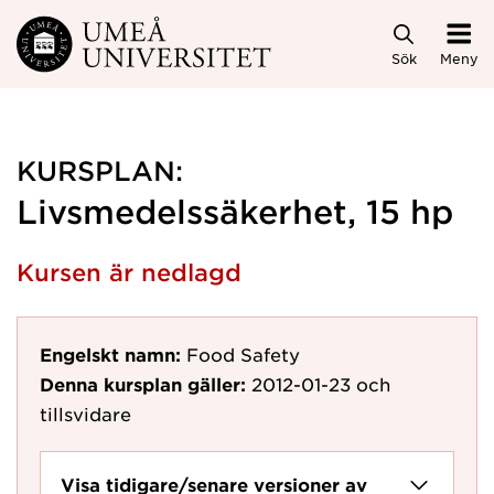
Hoppa direkt till innehållet
Sök
Meny
KURSPLAN:
Livsmedelssäkerhet, 15 hp
Kursen är nedlagd
Engelskt namn:
Food Safety
Denna kursplan gäller:
2012-01-23
och
tillsvidare
Visa tidigare/senare versioner av