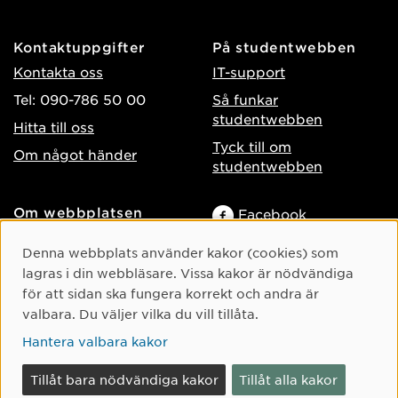
Kontaktuppgifter
På studentwebben
Kontakta oss
IT-support
Tel: 090-786 50 00
Så funkar
studentwebben
Hitta till oss
Tyck till om
Om något händer
studentwebben
Om webbplatsen
Facebook
Tillgänglighet på umu.se
Instagram
Cookie-samtycke
Denna webbplats använder kakor (cookies) som
Behandling av
lagras i din webbläsare. Vissa kakor är nödvändiga
TikTok
personuppgifter
för att sidan ska fungera korrekt och andra är
Youtube
Hantera kakor
valbara. Du väljer vilka du vill tillåta.
LinkedIn
Hantera valbara kakor
Tillåt bara nödvändiga kakor
Tillåt alla kakor