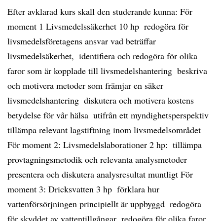
Efter avklarad kurs skall den studerande kunna: För
moment 1 Livsmedelssäkerhet 10 hp  redogöra för
livsmedelsföretagens ansvar vad beträffar
livsmedelsäkerhet,  identifiera och redogöra för olika
faror som är kopplade till livsmedelshantering  beskriva
och motivera metoder som främjar en säker
livsmedelshantering  diskutera och motivera kostens
betydelse för vår hälsa  utifrån ett myndighetsperspektiv
tillämpa relevant lagstiftning inom livsmedelsområdet
För moment 2: Livsmedelslaborationer 2 hp:  tillämpa
provtagningsmetodik och relevanta analysmetoder 
presentera och diskutera analysresultat muntligt För
moment 3: Dricksvatten 3 hp  förklara hur
vattenförsörjningen principiellt är uppbyggd  redogöra
för skyddet av vattentillgångar  redogöra för olika faror