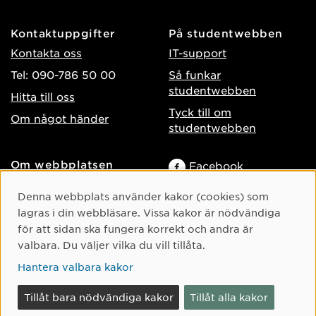
Kontaktuppgifter
På studentwebben
Kontakta oss
IT-support
Tel: 090-786 50 00
Så funkar
studentwebben
Hitta till oss
Tyck till om
Om något händer
studentwebben
Om webbplatsen
Facebook
Tillgänglighet på umu.se
Instagram
Cookie-samtycke
Denna webbplats använder kakor (cookies) som
Behandling av
lagras i din webbläsare. Vissa kakor är nödvändiga
TikTok
personuppgifter
för att sidan ska fungera korrekt och andra är
Youtube
Hantera kakor
valbara. Du väljer vilka du vill tillåta.
LinkedIn
Hantera valbara kakor
Tillåt bara nödvändiga kakor
Tillåt alla kakor