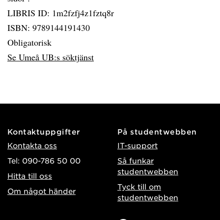
LIBRIS ID: 1m2fzfj4z1fztq8r
ISBN: 9789144191430
Obligatorisk
Se Umeå UB:s söktjänst
Kontaktuppgifter
På studentwebben
Kontakta oss
IT-support
Tel: 090-786 50 00
Så funkar
studentwebben
Hitta till oss
Tyck till om
Om något händer
studentwebben