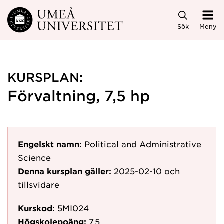
Hoppa direkt till innehållet
Sök
Meny
KURSPLAN:
Förvaltning, 7,5 hp
Engelskt namn:
Political and Administrative
Science
Denna kursplan gäller:
2025-02-10
och
tillsvidare
Kurskod:
5MI024
Högskolepoäng:
7.5