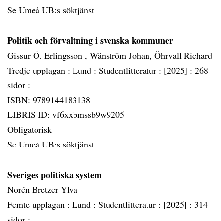
Se Umeå UB:s söktjänst
Politik och förvaltning i svenska kommuner
Gissur Ó. Erlingsson , Wänström Johan, Öhrvall Richard
Tredje upplagan :
Lund :
Studentlitteratur :
[2025] :
268
sidor :
ISBN: 9789144183138
LIBRIS ID: vf6xxbmssb9w9205
Obligatorisk
Se Umeå UB:s söktjänst
Sveriges politiska system
Norén Bretzer Ylva
Femte upplagan :
Lund :
Studentlitteratur :
[2025] :
314
sidor :