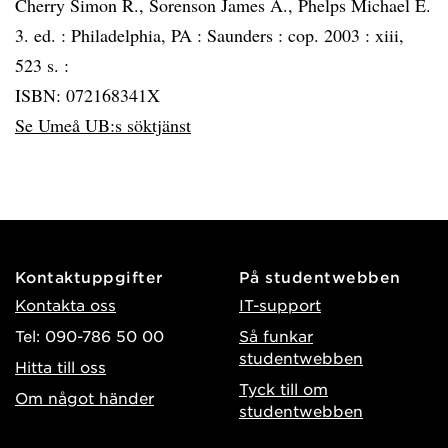
Cherry Simon R., Sorenson James A., Phelps Michael E.
3. ed. :
Philadelphia, PA :
Saunders :
cop. 2003 :
xiii,
523 s. :
ISBN: 072168341X
Se Umeå UB:s söktjänst
Kontaktuppgifter
På studentwebben
Kontakta oss
IT-support
Tel: 090-786 50 00
Så funkar
studentwebben
Hitta till oss
Tyck till om
Om något händer
studentwebben