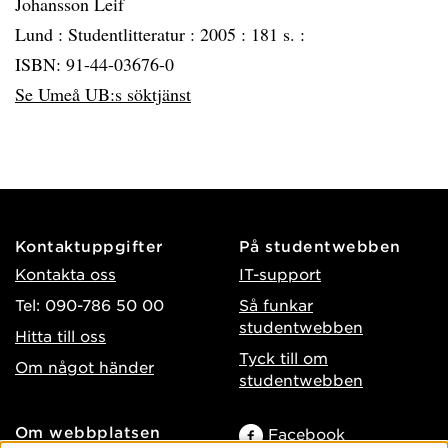
Johansson Leif
Lund :
Studentlitteratur :
2005 :
181 s. :
ISBN: 91-44-03676-0
Se Umeå UB:s söktjänst
Kontaktuppgifter
På studentwebben
Kontakta oss
IT-support
Tel: 090-786 50 00
Så funkar
studentwebben
Hitta till oss
Tyck till om
Om något händer
studentwebben
Om webbplatsen
Facebook