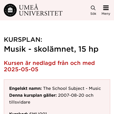
Hoppa direkt till innehållet
Sök
Meny
KURSPLAN:
Musik - skolämnet, 15 hp
Kursen är nedlagd från och med
2025-05-05
Engelskt namn:
The School Subject - Music
Denna kursplan gäller:
2007-08-20
och
tillsvidare
Kurskod:
6MU001