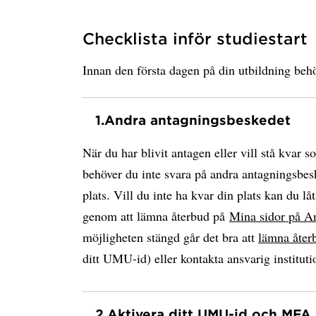
Checklista inför studiestart
Innan den första dagen på din utbildning behö
1.
Andra antagningsbeskedet
När du har blivit antagen eller vill stå kvar s
behöver du inte svara på andra antagningsbesk
plats. Vill du inte ha kvar din plats kan du låt
genom att lämna återbud på
Mina sidor på A
möjligheten stängd går det bra att
lämna åter
ditt UMU-id) eller kontakta ansvarig instituti
2.
Aktivera ditt UMU-id och MFA