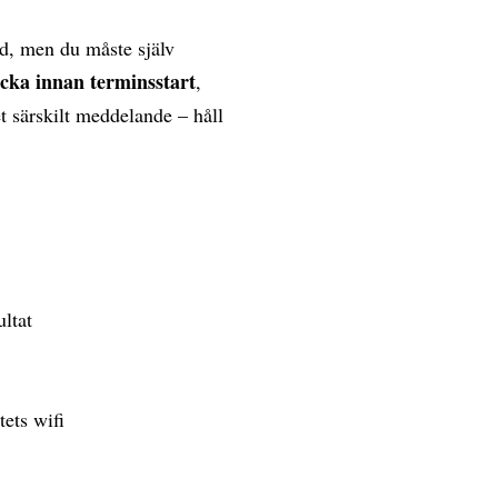
d, men du måste själv
ecka innan terminsstart
,
et särskilt meddelande – håll
ultat
tets wifi