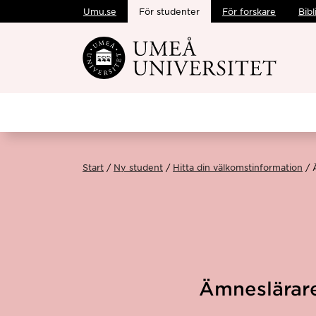
Umu.se
För studenter
För forskare
Bibl
Hoppa direkt till innehållet
Start
Ny student
Hitta din välkomstinformation
Ämneslärare