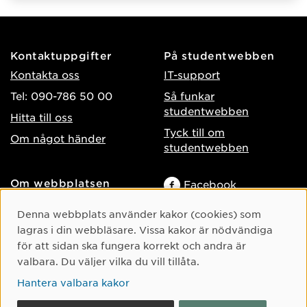
Kontaktuppgifter
På studentwebben
Kontakta oss
IT-support
Tel: 090-786 50 00
Så funkar
studentwebben
Hitta till oss
Tyck till om
Om något händer
studentwebben
Om webbplatsen
Facebook
Tillgänglighet på umu.se
Instagram
Cookie-samtycke
Denna webbplats använder kakor (cookies) som
Behandling av
lagras i din webbläsare. Vissa kakor är nödvändiga
TikTok
personuppgifter
för att sidan ska fungera korrekt och andra är
Youtube
Hantera kakor
valbara. Du väljer vilka du vill tillåta.
LinkedIn
Hantera valbara kakor