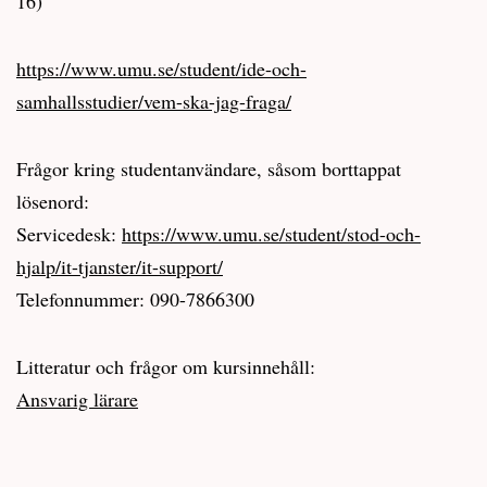
16)
https://www.umu.se/student/ide-och-
samhallsstudier/vem-ska-jag-fraga/
Frågor kring studentanvändare, såsom borttappat
lösenord:
Servicedesk:
https://www.umu.se/student/stod-och-
hjalp/it-tjanster/it-support/
Telefonnummer: 090-7866300
Litteratur och frågor om kursinnehåll:
Ansvarig lärare