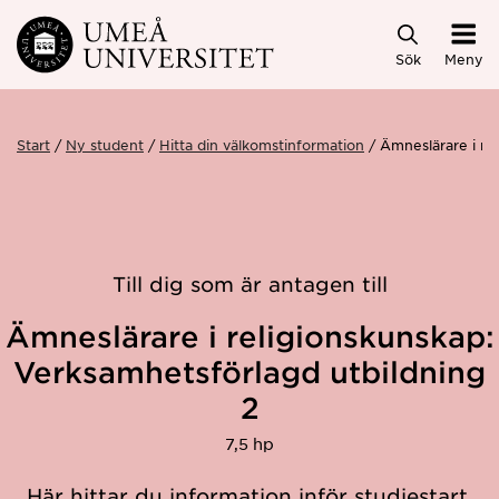
Hoppa direkt till innehållet
Sök
Meny
Start
Ny student
Hitta din välkomstinformation
Ämneslärare i re
Till dig som är antagen till
Ämneslärare i religionskunskap:
Verksamhetsförlagd utbildning
2
7,5 hp
Här hittar du information inför studiestart.