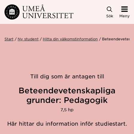
Hoppa direkt till innehållet
Sök
Meny
Start
Ny student
Hitta din välkomstinformation
Beteendevetensk
Till dig som är antagen till
Beteendevetenskapliga
grunder: Pedagogik
7,5 hp
Här hittar du information inför studiestart.