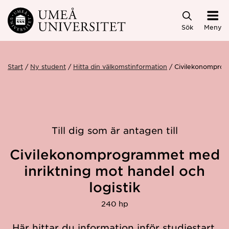
Hoppa direkt till innehållet
Sök
Meny
Start
Ny student
Hitta din välkomstinformation
Civilekonomprog
Till dig som är antagen till
Civilekonomprogrammet med
inriktning mot handel och
logistik
240 hp
Här hittar du information inför studiestart.