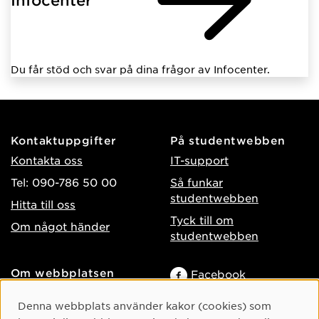
Du får stöd och svar på dina frågor av Infocenter.
Kontaktuppgifter
På studentwebben
Kontakta oss
IT-support
Tel: 090-786 50 00
Så funkar
studentwebben
Hitta till oss
Tyck till om
Om något händer
studentwebben
Om webbplatsen
Facebook
Tillgänglighet på umu.se
Instagram
Cookie-samtycke
Denna webbplats använder kakor (cookies) som
Behandling av