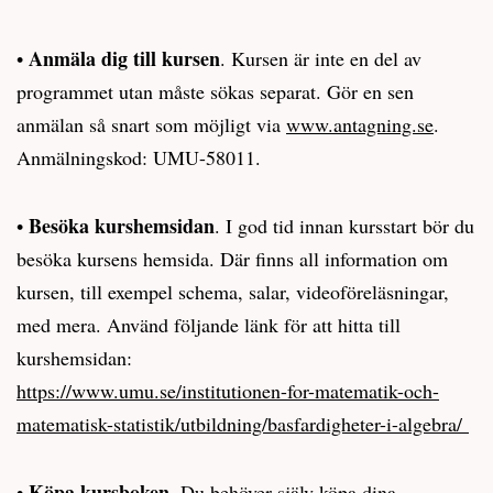
Anmäla dig till kursen
•
. Kursen är inte en del av
programmet utan måste sökas separat. Gör en sen
anmälan så snart som möjligt via
www.antagning.se
.
Anmälningskod: UMU-58011.
Besöka kurshemsidan
•
. I god tid innan kursstart bör du
besöka kursens hemsida. Där finns all information om
kursen, till exempel schema, salar, videoföreläsningar,
med mera. Använd följande länk för att hitta till
kurshemsidan:
https://www.umu.se/institutionen-for-matematik-och-
matematisk-statistik/utbildning/basfardigheter-i-algebra/
Köpa kursboken
•
. Du behöver själv köpa dina