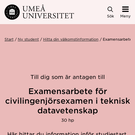
Hoppa direkt till innehållet
Sök
Meny
Start
Ny student
Hitta din välkomstinformation
Examensarbete fö
Till dig som är antagen till
Examensarbete för
civilingenjörsexamen i teknisk
datavetenskap
30 hp
Här hittar du information inför studiestart.