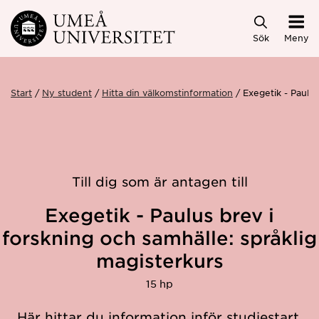
Hoppa direkt till innehållet
Sök
Meny
Start
Ny student
Hitta din välkomstinformation
Exegetik - Paulu
Till dig som är antagen till
Exegetik - Paulus brev i
forskning och samhälle: språklig
magisterkurs
15 hp
Här hittar du information inför studiestart.