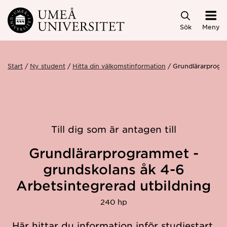
Hoppa direkt till innehållet
Sök
Meny
Start
Ny student
Hitta din välkomstinformation
Grundlärarprogr
Till dig som är antagen till
Grundlärarprogrammet -
grundskolans åk 4-6
Arbetsintegrerad utbildning
240 hp
Här hittar du information inför studiestart.