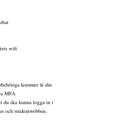
ultat
tets wifi
 obehöriga kommer åt din
vera MFA
t du ska kunna logga in i
vas och studentwebben.