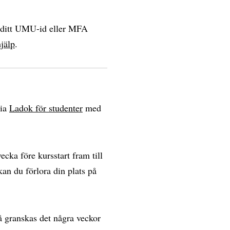
a ditt UMU-id eller MFA
jälp
.
via
Ladok för studenter
med
cka före kursstart fram till
 kan du förlora din plats på
å granskas det några veckor