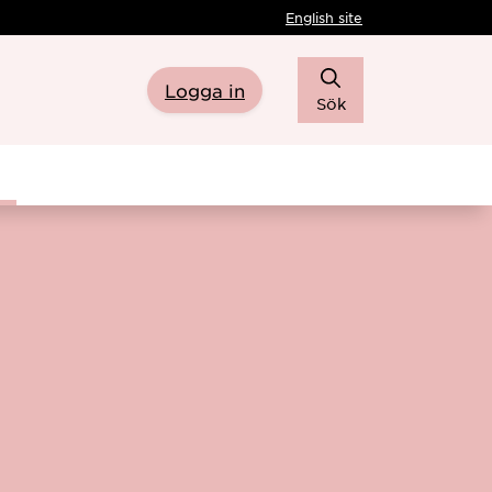
English site
Logga in
Sök