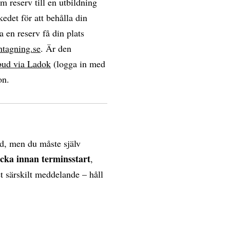
om reserv till en utbildning
edet för att behålla din
a en reserv få din plats
ntagning.se
. Är den
bud via Ladok
(logga in med
on.
d, men du måste själv
ecka innan terminsstart
,
et särskilt meddelande – håll