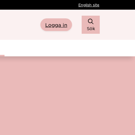
English site
Logga in
Sök