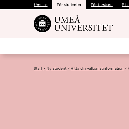
Umu.se
För studenter
För forskare
Bibl
Hoppa direkt till innehållet
Start
Ny student
Hitta din välkomstinformation