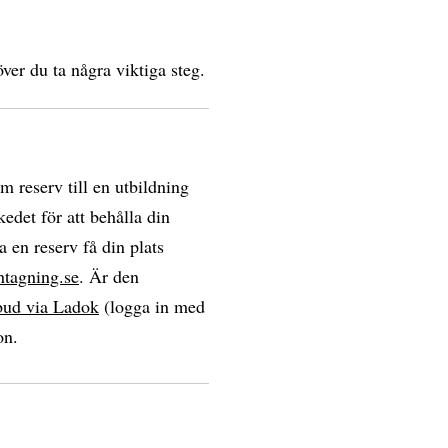
ver du ta några viktiga steg.
om reserv till en utbildning
edet för att behålla din
a en reserv få din plats
ntagning.se
. Är den
bud via Ladok
(logga in med
on.