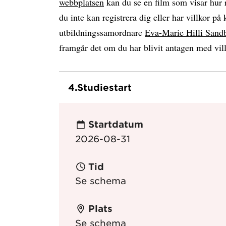
webbplatsen
kan du se en film som visar hur r
du inte kan registrera dig eller har villkor p
utbildningssamordnare
Eva-Marie Hilli Sand
framgår det om du har blivit antagen med vil
4.
Studiestart
Startdatum
2026-08-31
Tid
Se schema
Plats
Se schema