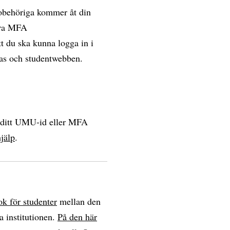
 obehöriga kommer åt din
vera MFA
t du ska kunna logga in i
vas och studentwebben.
a ditt UMU-id eller MFA
jälp
.
k för studenter
mellan den
a institutionen.
På den här