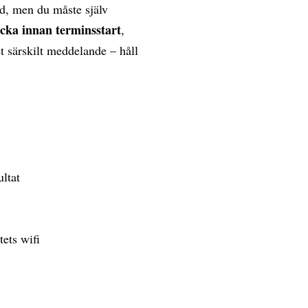
d, men du måste själv
ecka innan terminsstart
,
et särskilt meddelande – håll
ultat
tets wifi