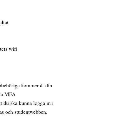
ultat
tets wifi
 obehöriga kommer åt din
vera MFA
t du ska kunna logga in i
vas och studentwebben.