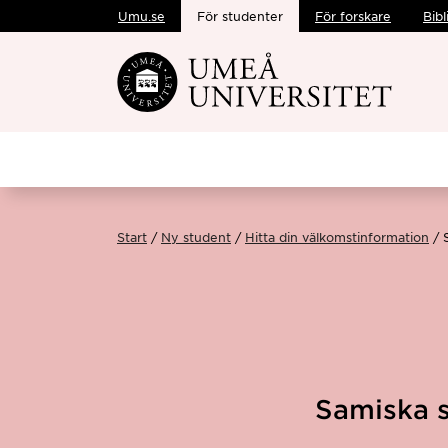
Umu.se
För studenter
För forskare
Bibl
Hoppa direkt till innehållet
Start
Ny student
Hitta din välkomstinformation
Samiska s