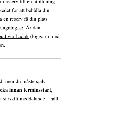
om reserv till en utbildning
edet för att behålla din
a en reserv få din plats
ntagning.se
. Är den
bud via Ladok
(logga in med
on.
d, men du måste själv
ecka innan terminsstart
,
et särskilt meddelande – håll