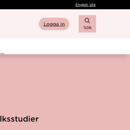
English site
Logga in
Sök
lksstudier