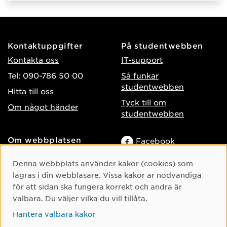
Kontaktuppgifter
På studentwebben
Kontakta oss
IT-support
Tel: 090-786 50 00
Så funkar
studentwebben
Hitta till oss
Tyck till om
Om något händer
studentwebben
Om webbplatsen
Facebook
Tillgänglighet på umu.se
Instagram
Cookie-samtycke
Denna webbplats använder kakor (cookies) som
Behandling av
lagras i din webbläsare. Vissa kakor är nödvändiga
TikTok
personuppgifter
för att sidan ska fungera korrekt och andra är
Youtube
Hantera kakor
valbara. Du väljer vilka du vill tillåta.
LinkedIn
Hantera valbara kakor