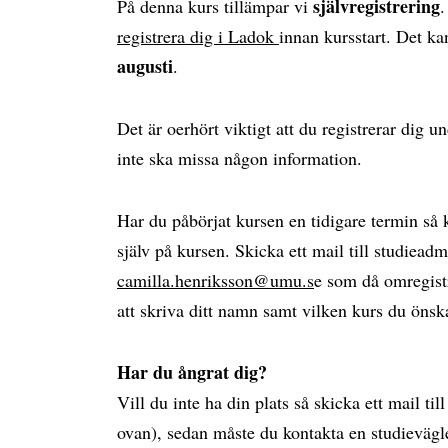
självregistrering
På denna kurs tillämpar vi
.
registrera dig i Ladok
innan kursstart. Det k
augusti
.
Det är oerhört viktigt att du registrerar dig u
inte ska missa någon information.
Har du påbörjat kursen en tidigare termin så k
själv på kursen. Skicka ett mail till studieadm
camilla.henriksson@umu.s
e som då omregistr
att skriva ditt namn samt vilken kurs du önsk
Har du ångrat dig?
Vill du inte ha din plats så skicka ett mail til
ovan), sedan måste du kontakta en studievägl