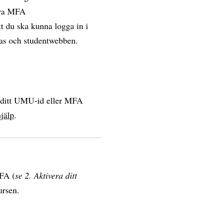
vera MFA
t du ska kunna logga in i
vas och studentwebben.
a ditt UMU-id eller MFA
jälp
.
MFA (
se 2. Aktivera ditt
ursen.