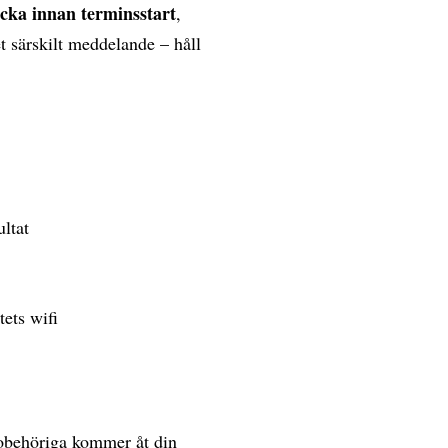
ecka innan terminsstart
,
et särskilt meddelande – håll
ultat
tets wifi
 obehöriga kommer åt din