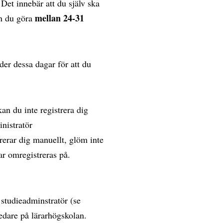
 Det innebär att du själv ska
mellan 24-31
an du göra
nder dessa dagar för att du
an du inte registrera dig
inistratör
erar dig manuellt, glöm inte
ar omregistreras på.
l studieadminstratör (se
edare på lärarhögskolan.