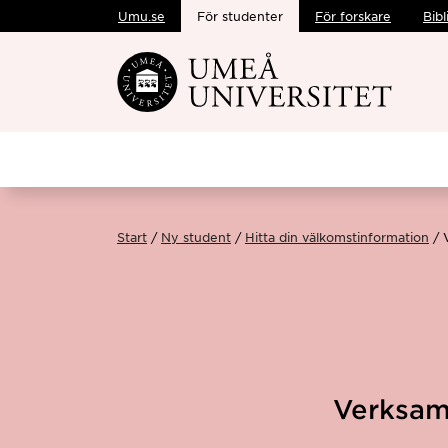
Umu.se
För studenter
För forskare
Bibl
Hoppa direkt till innehållet
Start
Ny student
Hitta din välkomstinformation
Verksam