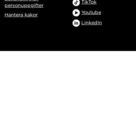
TikTok
personuppgifter
Youtube
Hantera kakor
LinkedIn