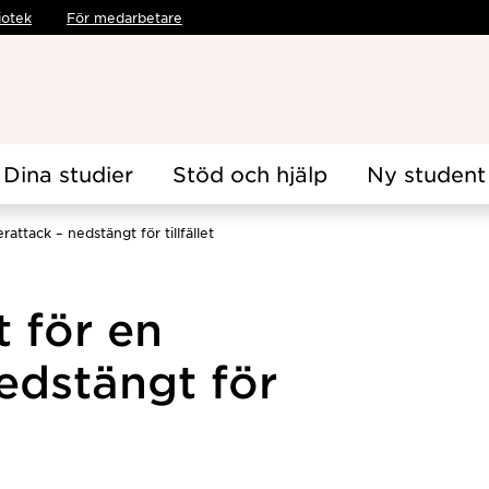
iotek
För medarbetare
Dina studier
Stöd och hjälp
Ny student
attack – nedstängt för tillfället
t för en
edstängt för