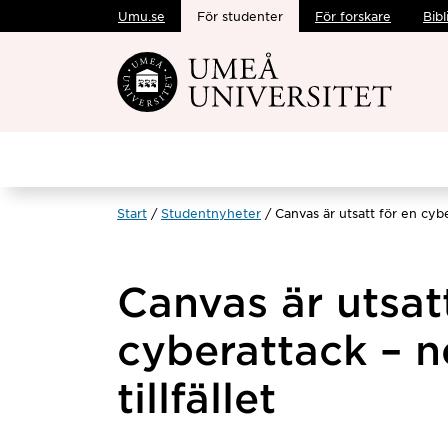
Umu.se
För studenter
För forskare
Bibl
Hoppa direkt till innehållet
Start
Studentnyheter
Canvas är utsatt för en cyber
Canvas är utsat
cyberattack – n
tillfället