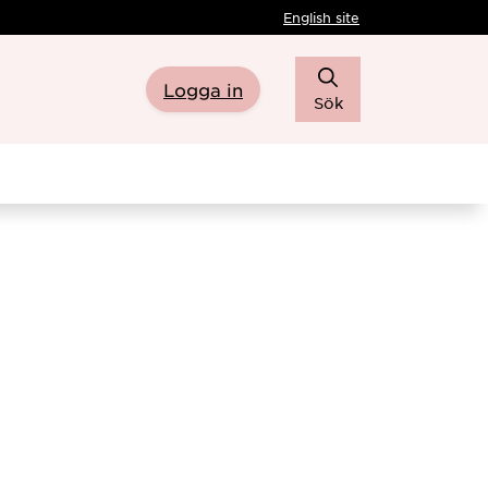
English site
Logga in
Sök