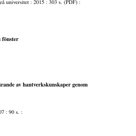
eå universitet :
2015 :
303 s. (PDF) :
 fönster
 lärande av hantverkskunskaper genom
07 :
90 s. :