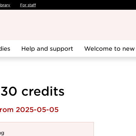
ibrary
For staff
dies
Help and support
Welcome to new 
 30 credits
 from 2025-05-05
ng