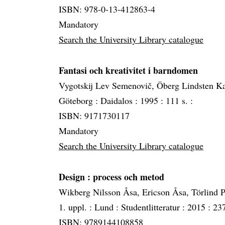
ISBN: 978-0-13-412863-4
Mandatory
Search the University Library catalogue
Fantasi och kreativitet i barndomen
Vygotskij Lev Semenovič, Öberg Lindsten Ka
Göteborg :
Daidalos :
1995 :
111 s. :
ISBN: 9171730117
Mandatory
Search the University Library catalogue
Design
: process och metod
Wikberg Nilsson Åsa, Ericson Åsa, Törlind P
1. uppl. :
Lund :
Studentlitteratur :
2015 :
237
ISBN: 9789144108858