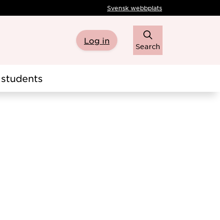
Svensk webbplats
Log in
Search
students