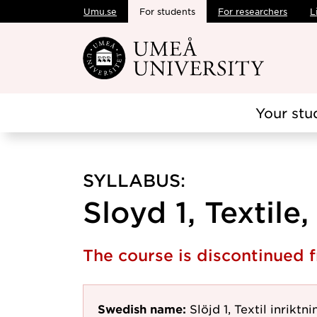
Umu.se
For students
For researchers
L
Skip to main content
Your stu
SYLLABUS:
Sloyd 1, Textile,
The course is discontinued
Swedish name:
Slöjd 1, Textil inriktni