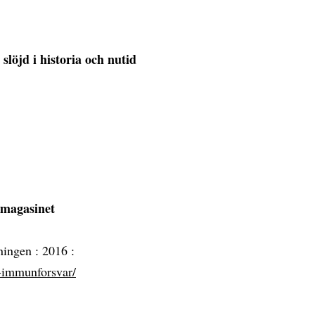
slöjd i historia och nutid
 magasinet
dningen :
2016 :
s-immunforsvar/