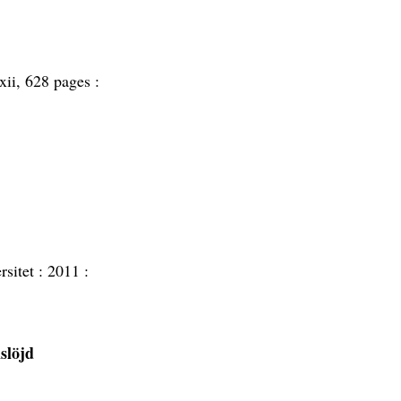
xii, 628 pages :
rsitet :
2011 :
lslöjd