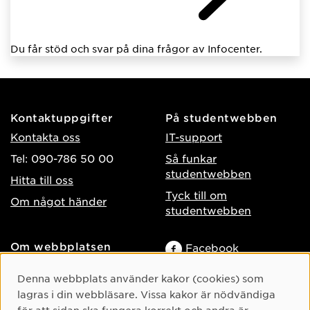
Du får stöd och svar på dina frågor av Infocenter.
Kontaktuppgifter
På studentwebben
Kontakta oss
IT-support
Tel: 090-786 50 00
Så funkar
studentwebben
Hitta till oss
Tyck till om
Om något händer
studentwebben
Om webbplatsen
Facebook
Tillgänglighet på umu.se
Instagram
Cookie-samtycke
Denna webbplats använder kakor (cookies) som
Behandling av
TikTok
lagras i din webbläsare. Vissa kakor är nödvändiga
personuppgifter