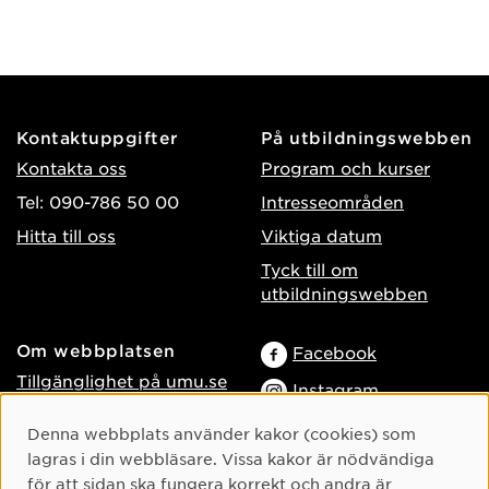
Kontaktuppgifter
På utbildningswebben
Kontakta oss
Program och kurser
Tel: 090-786 50 00
Intresseområden
Hitta till oss
Viktiga datum
Tyck till om
utbildningswebben
Om webbplatsen
Facebook
Tillgänglighet på umu.se
Instagram
Behandling av
TikTok
Cookie-samtycke
Denna webbplats använder kakor (cookies) som
personuppgifter
lagras i din webbläsare. Vissa kakor är nödvändiga
Youtube
Hantera kakor
för att sidan ska fungera korrekt och andra är