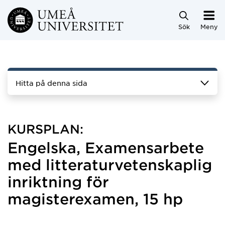
Hoppa direkt till innehållet
Sök
Meny
Hitta på denna sida
KURSPLAN:
Engelska, Examensarbete
med litteraturvetenskaplig
inriktning för
magisterexamen, 15 hp