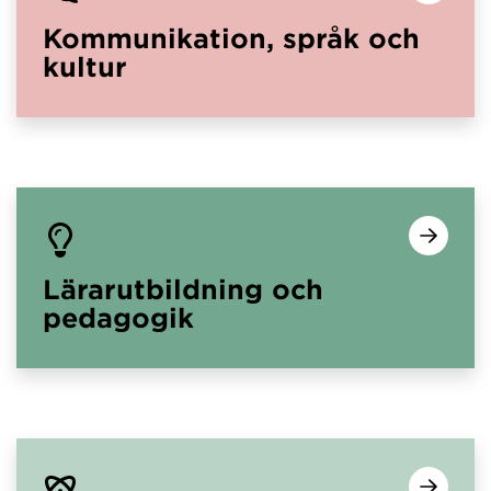
Kommunikation, språk och
kultur
Lärarutbildning och
pedagogik