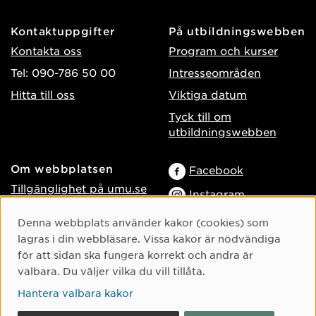
Kontaktuppgifter
På utbildningswebben
Kontakta oss
Program och kurser
Tel: 090-786 50 00
Intresseområden
Hitta till oss
Viktiga datum
Tyck till om
utbildningswebben
Om webbplatsen
Facebook
Tillgänglighet på umu.se
Instagram
Behandling av
TikTok
Cookie-samtycke
Denna webbplats använder kakor (cookies) som
personuppgifter
lagras i din webbläsare. Vissa kakor är nödvändiga
Youtube
Hantera kakor
för att sidan ska fungera korrekt och andra är
LinkedIn
Logga in som
valbara. Du väljer vilka du vill tillåta.
webbredaktör
Hantera valbara kakor