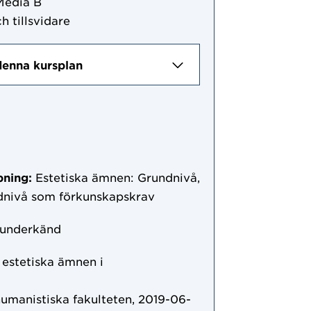
Media B
h tillsvidare
denna kursplan
pning:
Estetiska ämnen: Grundnivå,
ndnivå som förkunskapskrav
 underkänd
r estetiska ämnen i
humanistiska fakulteten, 2019-06-