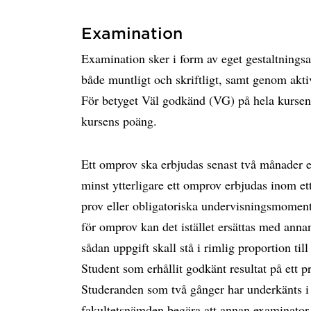
Examination
Examination sker i form av eget gestaltningsar
både muntligt och skriftligt, samt genom akt
För betyget Väl godkänd (VG) på hela kursen
kursens poäng.
Ett omprov ska erbjudas senast två månader ef
minst ytterligare ett omprov erbjudas inom ett å
prov eller obligatoriska undervisningsmoment 
för omprov kan det istället ersättas med anna
sådan uppgift skall stå i rimlig proportion ti
Student som erhållit godkänt resultat på ett p
Studeranden som två gånger har underkänts i 
fakultetsnämden begära att annan examinator 