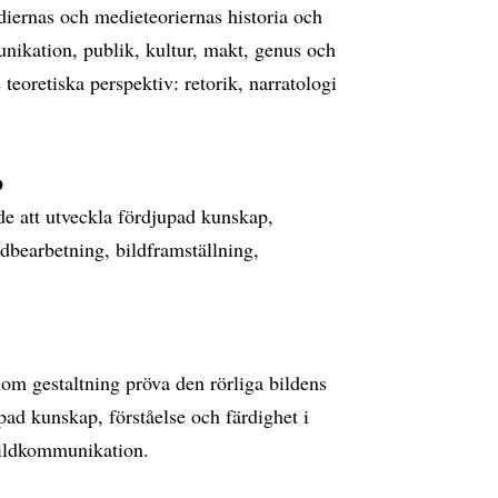
ernas och medieteoriernas historia och
unikation, publik, kultur, makt, genus och
 teoretiska perspektiv: retorik, narratologi
p
de att utveckla fördjupad kunskap,
ildbearbetning, bildframställning,
om gestaltning pröva den rörliga bildens
upad kunskap, förståelse och färdighet i
 bildkommunikation.