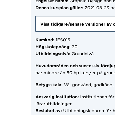
Engelskt namn:
Graphic Design and 
Denna kursplan gäller:
2021-08-23
oc
Visa tidigare/senare versioner av 
Kurskod:
1ES015
Högskolepoäng:
30
Utbildningsnivå:
Grundnivå
Huvudområden och successiv fördju
har mindre än 60 hp kurs/er på gru
Betygsskala:
Väl godkänd, godkänd,
Ansvarig institution:
Institutionen fö
lärarutbildningen
Beslutad av:
Utbildningsledaren för 