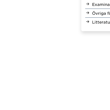
Examina
Övriga f
Litteratu