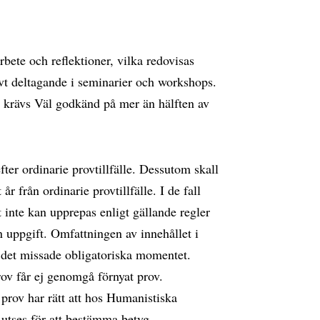
bete och reflektioner, vilka redovisas
ivt deltagande i seminarier och workshops.
 krävs Väl godkänd på mer än hälften av
ter ordinarie provtillfälle. Dessutom skall
r från ordinarie provtillfälle. I de fall
inte kan upprepas enligt gällande regler
n uppgift. Omfattningen av innehållet i
ll det missade obligatoriska momentet.
rov får ej genomgå förnyat prov.
prov har rätt att hos Humanistiska
utses för att bestämma betyg.