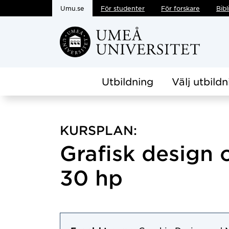
Umu.se
För studenter
För forskare
Bibl
Hoppa direkt till innehållet
Utbildning
Välj utbildn
KURSPLAN:
Grafisk design 
30 hp