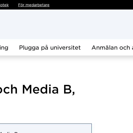
iotek
För medarbetare
ing
Plugga på universitet
Anmälan och 
och Media B,