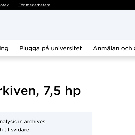
iotek
För medarbetare
ing
Plugga på universitet
Anmälan och 
rkiven, 7,5 hp
alysis in archives
h tillsvidare