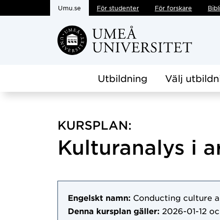
Umu.se
För studenter
För forskare
Bibl
Hoppa direkt till innehållet
Utbildning
Välj utbildn
KURSPLAN:
Kulturanalys i a
Engelskt namn:
Conducting culture an
Denna kursplan gäller:
2026-01-12
oc