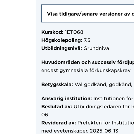
Visa tidigare/senare versioner av 
Kurskod:
1ET068
Högskolepoäng:
7.5
Utbildningsnivå:
Grundnivå
Huvudområden och successiv fördju
endast gymnasiala förkunskapskrav
Betygsskala:
Väl godkänd, godkänd,
Ansvarig institution:
Institutionen fö
Beslutad av:
Utbildningsledaren för 
06
Reviderad av:
Prefekten för Instituti
medievetenskaper, 2025-06-13