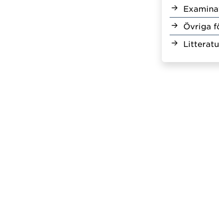
Examina
Övriga f
Litteratu