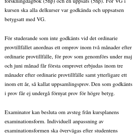
forskningdagbok (5hp) och en uppsats (5hp). För VG i
kursen ska alla delkurser var godkända och uppsatsen
betygsatt med VG.
För studerande som inte godkänts vid det ordinarie
provtillfället anordnas ett omprov inom två månader efter
ordinarie provtillfälle, för prov som genomförs under maj
och juni månad får första omprovet erbjudas inom tre
månader efter ordinarie provtillfälle samt ytterligare ett
inom ett år, så kallat uppsamlingsprov. Den som godkänts
i prov får ej undergå förnyat prov för högre betyg.
Examinator kan besluta om avsteg från kursplanens
examinationsform. Individuell anpassning av
examinationsformen ska övervägas efter studentens