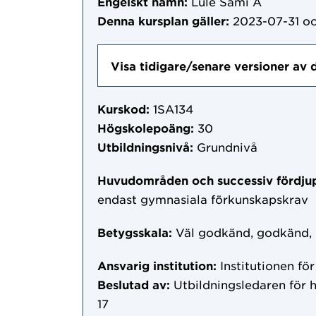
Engelskt namn:
Lule Sami A
Denna kursplan gäller:
2023-07-31
oc
Visa tidigare/senare versioner av 
Kurskod:
1SA134
Högskolepoäng:
30
Utbildningsnivå:
Grundnivå
Huvudområden och successiv fördju
endast gymnasiala förkunskapskrav
Betygsskala:
Väl godkänd, godkänd,
Ansvarig institution:
Institutionen fö
Beslutad av:
Utbildningsledaren för 
17