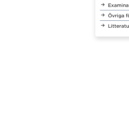
Examina
Övriga f
Litteratu