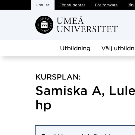
Umu.se
För studenter
För forskare
Bibl
Hoppa direkt till innehållet
Utbildning
Välj utbildn
KURSPLAN:
Samiska A, Lul
hp