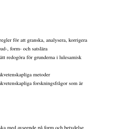
ler för att granska, analysera, korrigera
ud-, form- och satslära
ätt redogöra för grunderna i lulesamisk
åkvetenskapliga metoder
kvetenskapliga forskningsfrågor som är
iska med avseende på form och betydelse