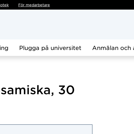
iotek
För medarbetare
ing
Plugga på universitet
Anmälan och 
esamiska, 30