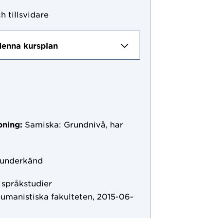
h tillsvidare
denna kursplan
pning:
Samiska: Grundnivå, har
 underkänd
r språkstudier
humanistiska fakulteten, 2015-06-