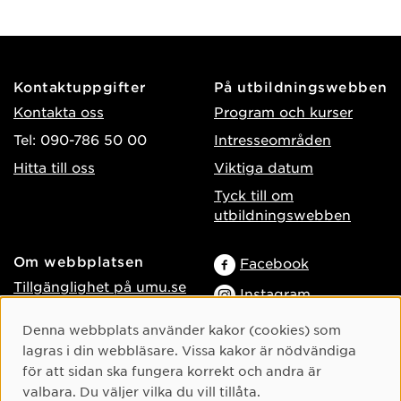
Kontaktuppgifter
På utbildningswebben
Kontakta oss
Program och kurser
Tel: 090-786 50 00
Intresseområden
Hitta till oss
Viktiga datum
Tyck till om
utbildningswebben
Om webbplatsen
Facebook
Tillgänglighet på umu.se
Instagram
Behandling av
TikTok
Cookie-samtycke
Denna webbplats använder kakor (cookies) som
personuppgifter
lagras i din webbläsare. Vissa kakor är nödvändiga
Youtube
Hantera kakor
för att sidan ska fungera korrekt och andra är
LinkedIn
Logga in som
valbara. Du väljer vilka du vill tillåta.