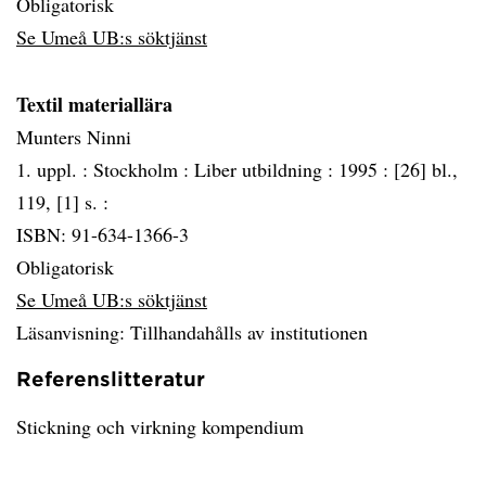
Obligatorisk
Se Umeå UB:s söktjänst
Textil materiallära
Munters Ninni
1. uppl. :
Stockholm :
Liber utbildning :
1995 :
[26] bl.,
119, [1] s. :
ISBN: 91-634-1366-3
Obligatorisk
Se Umeå UB:s söktjänst
Läsanvisning: Tillhandahålls av institutionen
Referenslitteratur
Stickning och virkning kompendium