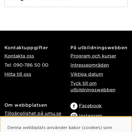
Kontaktuppgifter
På utbildningswebben
Kontakta oss
Program och kurser
Tel: 090-786 50 00
Intresseområden
Hitta till oss
Viktiga datum
Tyck till om
utbildningswebben
Om webbplatsen
Facebook
Tillgänglighet på umu.se
Instagram
Behandling av
TikTok
Cookie-samtycke
Denna webbplats använder kakor (cookies) som
personuppgifter