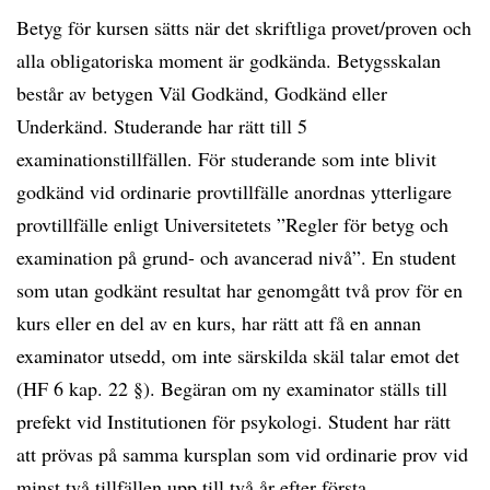
Betyg för kursen sätts när det skriftliga provet/proven och
alla obligatoriska moment är godkända. Betygsskalan
består av betygen Väl Godkänd, Godkänd eller
Underkänd. Studerande har rätt till 5
examinationstillfällen. För studerande som inte blivit
godkänd vid ordinarie provtillfälle anordnas ytterligare
provtillfälle enligt Universitetets ”Regler för betyg och
examination på grund- och avancerad nivå”. En student
som utan godkänt resultat har genomgått två prov för en
kurs eller en del av en kurs, har rätt att få en annan
examinator utsedd, om inte särskilda skäl talar emot det
(HF 6 kap. 22 §). Begäran om ny examinator ställs till
prefekt vid Institutionen för psykologi. Student har rätt
att prövas på samma kursplan som vid ordinarie prov vid
minst två tillfällen upp till två år efter första