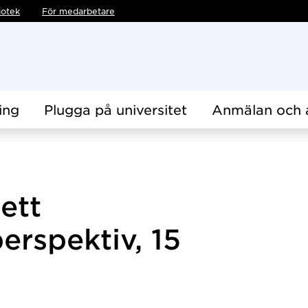
iotek
För medarbetare
ing
Plugga på universitet
Anmälan och 
 ett
perspektiv, 15