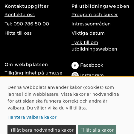
Kontaktuppgifter
På utbildningswebben
Kontakta oss
Program och kurser
Tel: 090-786 50 00
Intresseområden
Hitta till oss
Viktiga datum
Tyck till om
utbildningswebben
Om webbplatsen
Facebook
Tillgänglighet på umu.se
Instagram
Behandling av
TikTok
Cookie-samtycke
Denna webbplats använder kakor (cookies) som
personuppgifter
lagras i din webbläsare. Vissa kakor är nödvändiga
Youtube
Hantera kakor
för att sidan ska fungera korrekt och andra är
LinkedIn
Logga in som
valbara. Du väljer vilka du vill tillåta.
webbredaktör
Hantera valbara kakor
Tillåt bara nödvändiga kakor
Tillåt alla kakor