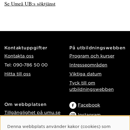
Se Umeå UB:s söktjänst
Kontaktuppgifter
På utbildningswebben
Kontakta oss
Program och kurser
Tel: 090-786 50 00
Intresseområden
Hitta till oss
Viktiga datum
Tyck till om
utbildningswebben
Om webbplatsen
Facebook
Tillgänglighet på umu.se
Instagram
Behandling av
TikTok
Cookie-samtycke
Denna webbplats använder kakor (cookies) som
personuppgifter