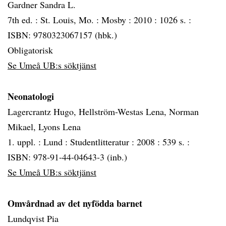
Gardner Sandra L.
7th ed. :
St. Louis, Mo. :
Mosby :
2010 :
1026 s. :
ISBN: 9780323067157 (hbk.)
Obligatorisk
Se Umeå UB:s söktjänst
Neonatologi
Lagercrantz Hugo, Hellström-Westas Lena, Norman
Mikael, Lyons Lena
1. uppl. :
Lund :
Studentlitteratur :
2008 :
539 s. :
ISBN: 978-91-44-04643-3 (inb.)
Se Umeå UB:s söktjänst
Omvårdnad av det nyfödda barnet
Lundqvist Pia