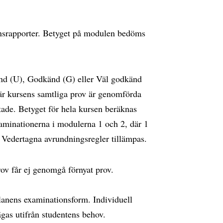
nsrapporter. Betyget på modulen bedöms
änd (U), Godkänd (G) eller Väl godkänd
när kursens samtliga prov är genomförda
tade. Betyget för hela kursen beräknas
minationerna i modulerna 1 och 2, där 1
. Vedertagna avrundningsregler tillämpas.
rov får ej genomgå förnyat prov.
lanens examinationsform. Individuell
gas utifrån studentens behov.