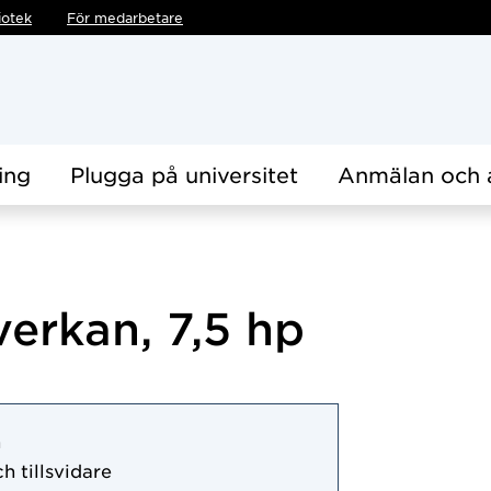
iotek
För medarbetare
ing
Plugga på universitet
Anmälan och 
verkan, 7,5 hp
n
h tillsvidare