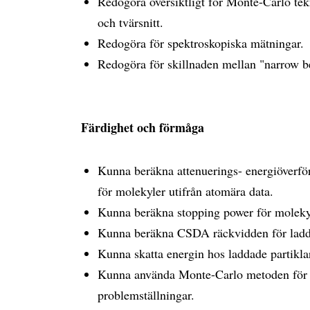
Redogöra översiktligt för Monte-Carlo te
och tvärsnitt.
Redogöra för spektroskopiska mätningar.
Redogöra för skillnaden mellan "narrow 
Färdighet och förmåga
Kunna beräkna attenuerings- energiöverför
för molekyler utifrån atomära data.
Kunna beräkna stopping power för molekyl
Kunna beräkna CSDA räckvidden för ladda
Kunna skatta energin hos laddade partiklar
Kunna använda Monte-Carlo metoden för en
problemställningar.