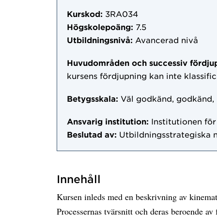
Kurskod:
3RA034
Högskolepoäng:
7.5
Utbildningsnivå:
Avancerad nivå
Huvudområden och successiv fördju
kursens fördjupning kan inte klassifi
Betygsskala:
Väl godkänd, godkänd,
Ansvarig institution:
Institutionen fö
Beslutad av:
Utbildningsstrategiska
Innehåll
Kursen inleds med en beskrivning av kinemat
Processernas tvärsnitt och deras beroende a