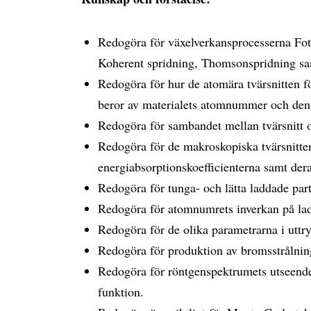
Redogöra för växelverkansprocesserna Fot
Koherent spridning, Thomsonspridning sa
Redogöra för hur de atomära tvärsnitten f
beror av materialets atomnummer och dens
Redogöra för sambandet mellan tvärsnitt o
Redogöra för de makroskopiska tvärsnitten
energiabsorptionskoefficienterna samt dera
Redogöra för tunga- och lätta laddade part
Redogöra för atomnumrets inverkan på lad
Redogöra för de olika parametrarna i uttry
Redogöra för produktion av bromsstrålnin
Redogöra för röntgenspektrumets utseende 
funktion.