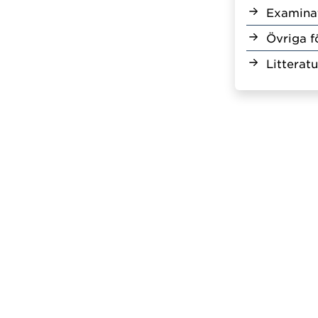
Examina
Övriga f
Litteratu