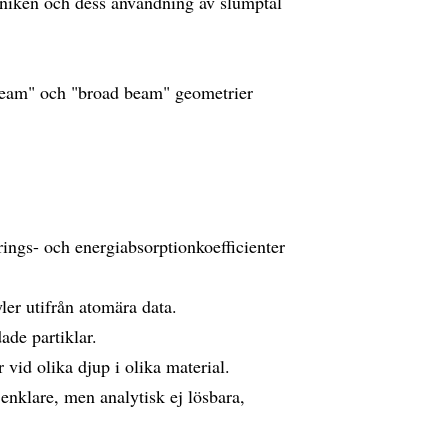
kniken och dess användning av slumptal
beam" och "broad beam" geometrier
ings- och energiabsorptionkoefficienter
er utifrån atomära data.
de partiklar.
 vid olika djup i olika material.
klare, men analytisk ej lösbara,