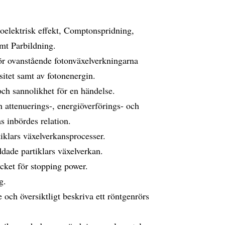
oelektrisk effekt, Comptonspridning,
mt Parbildning.
ör ovanstående fotonväxelverkningarna
itet samt av fotonenergin.
ch sannolikhet för en händelse.
 attenuerings-, energiöverförings- och
s inbördes relation.
iklars växelverkansprocesser.
dade partiklars växelverkan.
cket för stopping power.
g.
och översiktligt beskriva ett röntgenrörs