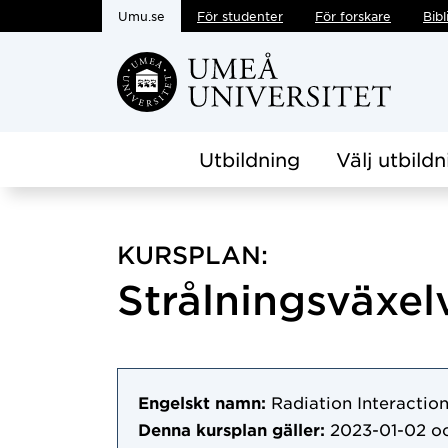
Umu.se
För studenter
För forskare
Bibl
Hoppa direkt till innehållet
Utbildning
Välj utbildn
KURSPLAN:
Strålningsväxel
Engelskt namn:
Radiation Interactio
Denna kursplan gäller:
2023-01-02
oc