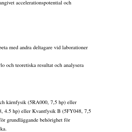
angivet accelerationspotential och
ta med andra deltagare vid laborationer
o och teoretiska resultat och analysera
ch kärnfysik (5RA000, 7,5 hp) eller
 4.5 hp) eller Kvantfysik B (5FY048, 7,5
för grundläggande behörighet för
ska.