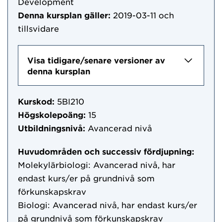
Development
Denna kursplan gäller:
2019-03-11
och
tillsvidare
Visa tidigare/senare versioner av
denna kursplan
Kurskod:
5BI210
Högskolepoäng:
15
Utbildningsnivå:
Avancerad nivå
Huvudområden och successiv fördjupning:
Molekylärbiologi: Avancerad nivå, har
endast kurs/er på grundnivå som
förkunskapskrav
Biologi: Avancerad nivå, har endast kurs/er
på grundnivå som förkunskapskrav