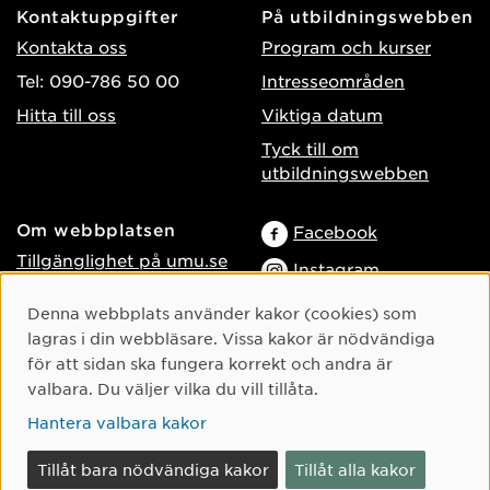
Kontaktuppgifter
På utbildningswebben
Kontakta oss
Program och kurser
Tel: 090-786 50 00
Intresseområden
Hitta till oss
Viktiga datum
Tyck till om
utbildningswebben
Om webbplatsen
Facebook
Tillgänglighet på umu.se
Instagram
Behandling av
TikTok
Cookie-samtycke
Denna webbplats använder kakor (cookies) som
personuppgifter
lagras i din webbläsare. Vissa kakor är nödvändiga
Youtube
Hantera kakor
för att sidan ska fungera korrekt och andra är
LinkedIn
Logga in som
valbara. Du väljer vilka du vill tillåta.
webbredaktör
Hantera valbara kakor
Tillåt bara nödvändiga kakor
Tillåt alla kakor