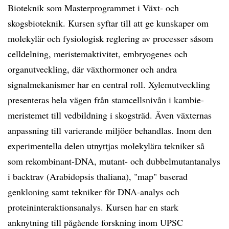
Bioteknik som Masterprogrammet i Växt- och
skogsbioteknik. Kursen syftar till att ge kunskaper om
molekylär och fysiologisk reglering av processer såsom
celldelning, meristemaktivitet, embryogenes och
organutveckling, där växthormoner och andra
signalmekanismer har en central roll. Xylemutveckling
presenteras hela vägen från stamcellsnivån i kambie-
meristemet till vedbildning i skogsträd. Även växternas
anpassning till varierande miljöer behandlas. Inom den
experimentella delen utnyttjas molekylära tekniker så
som rekombinant-DNA, mutant- och dubbelmutantanalys
i backtrav (Arabidopsis thaliana), "map" baserad
genkloning samt tekniker för DNA-analys och
proteininteraktionsanalys. Kursen har en stark
anknytning till pågående forskning inom UPSC