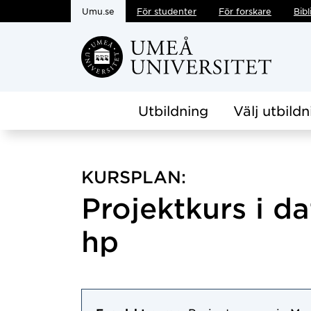
Umu.se
För studenter
För forskare
Bibl
Hoppa direkt till innehållet
Utbildning
Välj utbildn
KURSPLAN:
Projektkurs i d
hp