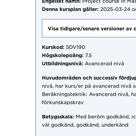
Engelskt namn:
Project course in Ma
Denna kursplan gäller:
2025-03-24
o
Visa tidigare/senare versioner av 
Kurskod:
5DV190
Högskolepoäng:
7.5
Utbildningsnivå:
Avancerad nivå
Huvudområden och successiv fördju
nivå, har kurs/er på avancerad nivå
Beräkningsteknik: Avancerad nivå, h
förkunskapskrav
Betygsskala:
Med beröm godkänd, ic
väl godkänd, godkänd, underkänd