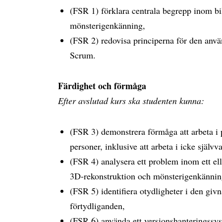
(FSR 1) förklara centrala begrepp inom bi
mönsterigenkänning,
(FSR 2) redovisa principerna för den anv
Scrum.
Färdighet och förmåga
Efter avslutad kurs ska studenten kunna:
(FSR 3) demonstrera förmåga att arbeta i
personer, inklusive att arbeta i icke självv
(FSR 4) analysera ett problem inom ett el
3D-rekonstruktion och mönsterigenkännin
(FSR 5) identifiera otydligheter i den giv
förtydliganden,
(FSR 6) använda ett versionshanteringssy