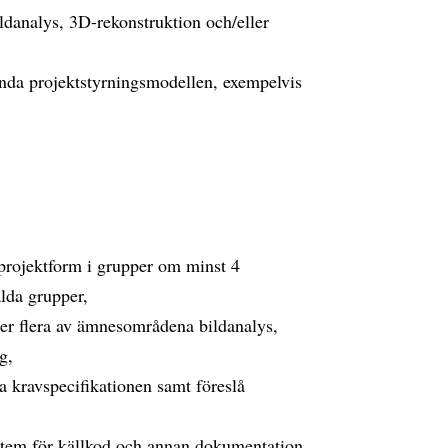
ldanalys, 3D-rekonstruktion och/eller
ända projektstyrningsmodellen, exempelvis
 projektform i grupper om minst 4
alda grupper,
ler flera av ämnesområdena bildanalys,
g,
na kravspecifikationen samt föreslå
stem för källkod och annan dokumentation.