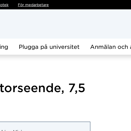
iotek
För medarbetare
ing
Plugga på universitet
Anmälan och 
atorseende, 7,5