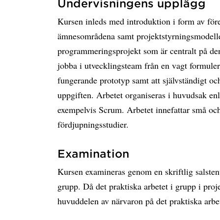
Undervisningens upplägg
Kursen inleds med introduktion i form av förel
ämnesområdena samt projektstyrningsmodellen.
programmeringsprojekt som är centralt på denna
jobba i utvecklingsteam från en vagt formule
fungerande prototyp samt att självständigt o
uppgiften. Arbetet organiseras i huvudsak enl
exempelvis Scrum. Arbetet innefattar små oc
fördjupningsstudier.
Examination
Kursen examineras genom en skriftlig salstent
grupp. Då det praktiska arbetet i grupp i proj
huvuddelen av närvaron på det praktiska arbet