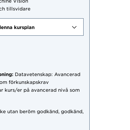
chine Vision
ch tillsvidare
denna kursplan
pning:
Datavetenskap: Avancerad
 som förkunskapskrav
ar kurs/er på avancerad nivå som
ke utan beröm godkänd, godkänd,