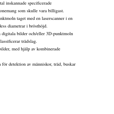
tal inskannade specificerade
bonemang som skulle vara billigast.
unktmoln taget med en laserscanner i en
dess diametrar i brösthöjd.
 digitala bilder och/eller 3D-punktmoln
assificerar trädslag.
abilder, med hjälp av kombinerade
för detektion av människor, träd, buskar