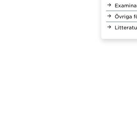
Examina
Övriga f
Litteratu