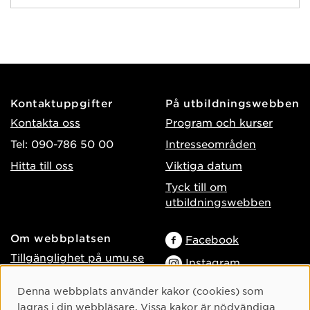
Kontaktuppgifter
På utbildningswebben
Kontakta oss
Program och kurser
Tel: 090-786 50 00
Intresseområden
Hitta till oss
Viktiga datum
Tyck till om
utbildningswebben
Om webbplatsen
Facebook
Tillgänglighet på umu.se
Instagram
Behandling av
TikTok
Cookie-samtycke
Denna webbplats använder kakor (cookies) som
personuppgifter
lagras i din webbläsare. Vissa kakor är nödvändiga
Youtube