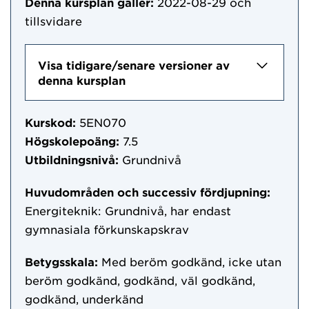
Denna kursplan gäller:
2022-08-29
och
tillsvidare
Visa tidigare/senare versioner av
denna kursplan
Kurskod:
5EN070
Högskolepoäng:
7.5
Utbildningsnivå:
Grundnivå
Huvudområden och successiv fördjupning:
Energiteknik: Grundnivå, har endast
gymnasiala förkunskapskrav
Betygsskala:
Med beröm godkänd, icke utan
beröm godkänd, godkänd, väl godkänd,
godkänd, underkänd