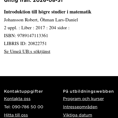
Giltig från: 2026-08-31
Introduktion till högre studier i matematik
Johansson Robert, Öhman Lars-Daniel
2 uppl. :
Liber :
2017 :
204 sidor :
ISBN: 9789147113361
LIBRIS ID: 20822751
Se Umeå UB:s söktjänst
Kontaktuppgifter
På utbildningswebben
Kontakta oss
Program och kurser
Tel: 090-786 50 00
Intresseområden
Hitta till oss
Viktiga datum