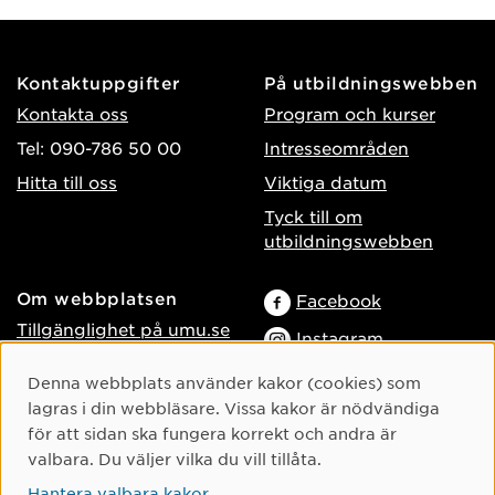
Kontaktuppgifter
På utbildningswebben
Kontakta oss
Program och kurser
Tel: 090-786 50 00
Intresseområden
Hitta till oss
Viktiga datum
Tyck till om
utbildningswebben
Om webbplatsen
Facebook
Tillgänglighet på umu.se
Instagram
Behandling av
TikTok
Cookie-samtycke
Denna webbplats använder kakor (cookies) som
personuppgifter
lagras i din webbläsare. Vissa kakor är nödvändiga
Youtube
Hantera kakor
för att sidan ska fungera korrekt och andra är
LinkedIn
Logga in som
valbara. Du väljer vilka du vill tillåta.
webbredaktör
Hantera valbara kakor