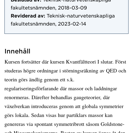
fakultetsnämnden, 2018-03-09
Reviderad av:
Teknisk-naturvetenskapliga
fakultetsnämnden, 2023-02-14
Innehåll
Kursen fortsätter där kursen Kvantfältteori I slutar. Först
studeras högre ordningar i störningsräkning av QED och
teorin görs ändlig genom ett s.k.
regulariseringsförfarande där massor och laddningar
renormeras. Därefter behandlas gaugeteorier, där
växelverkan introduceras genom att globala symmetrier
görs lokala. Sedan visas hur partiklars massor kan
genereras via spontant symmetribrott såsom Goldstone-
och Higgsmekanismerna. Resten av kursen ägnas åt den