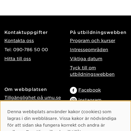
Kontaktuppgifter
På utbildningswebben
Kontakta oss
Program och kurser
Tel: 090-786 50 00
Intresseområden
Hitta till oss
Viktiga datum
Tyck till om
utbildningswebben
Om webbplatsen
Facebook
Tillgänglighet på umu.se
Instagram
Behandling av
TikTok
Cookie-samtycke
Denna webbplats använder kakor (cookies) som
personuppgifter
lagras i din webbläsare. Vissa kakor är nödvändiga
Youtube
Hantera kakor
för att sidan ska fungera korrekt och andra är
LinkedIn