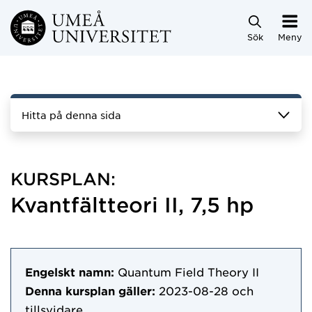
Hoppa direkt till innehållet
Sök
Meny
Hitta på denna sida
KURSPLAN:
Kvantfältteori II, 7,5 hp
Engelskt namn:
Quantum Field Theory II
Denna kursplan gäller:
2023-08-28
och
tillsvidare