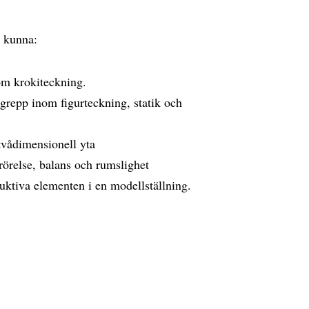
e kunna:
om krokiteckning.
grepp inom figurteckning, statik och
 tvådimensionell yta
rörelse, balans och rumslighet
ruktiva elementen i en modellställning.