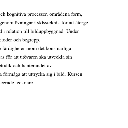
och kognitiva processer, områdena form,
genom övningar i skissteknik för att återge
 i relation till bilduppbyggnad. Under
etoder och begrepp.
 färdigheter inom det konstnärliga
s för att utövaren ska utveckla sin
etodik och hanterandet av
a förmåga att uttrycka sig i bild. Kursen
ncerade tecknare.