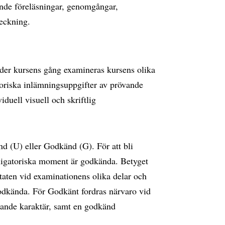
ande föreläsningar, genomgångar,
eckning.
nder kursens gång examineras kursens olika
riska inlämningsuppgifter av prövande
iduell visuell och skriftlig
d (U) eller Godkänd (G). För att bli
bligatoriska moment är godkända. Betyget
aten vid examinationens olika delar och
godkända. För Godkänt fordras närvaro vid
vande karaktär, samt en godkänd