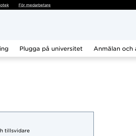
iotek
För medarbetare
ing
Plugga på universitet
Anmälan och 
h tillsvidare