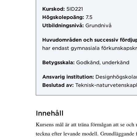
Kurskod:
5ID221
Högskolepoäng:
7.5
Utbildningsnivå:
Grundnivå
Huvudområden och successiv fördju
har endast gymnasiala förkunskapsk
Betygsskala:
Godkänd, underkänd
Ansvarig institution:
Designhögskolan
Beslutad av:
Teknisk-naturvetenskapl
Innehåll
Kursens mål är att träna förmågan att se och 
teckna efter levande modell. Grundläggande f