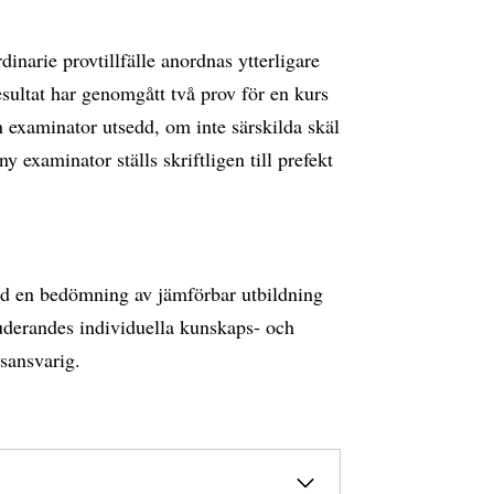
inarie provtillfälle anordnas ytterligare
esultat har genomgått två prov för en kurs
an examinator utsedd, om inte särskilda skäl
 examinator ställs skriftligen till prefekt
id en bedömning av jämförbar utbildning
uderandes individuella kunskaps- och
sansvarig.