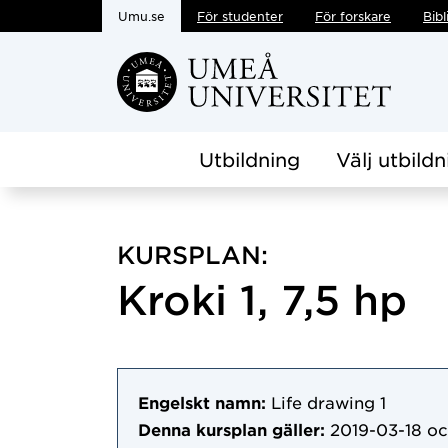
Umu.se
För studenter
För forskare
Bibl
Hoppa direkt till innehållet
Utbildning
Välj utbildn
KURSPLAN:
Kroki 1, 7,5 hp
Engelskt namn:
Life drawing 1
Denna kursplan gäller:
2019-03-18
oc