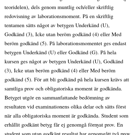
teoridelen), dels genom muntlig och/eller skriftlig
redovisning av laborationsmoment. På en skriftlig
tentamen sätts något av betygen Underkänd (U),
Godkänd (3), Icke utan beröm godkänd (4) eller Med
beröm godkänd (5). På laborationsmomentet ges endast
betygen Underkänd (U) eller Godkänd (G). På hela
kursen ges något av betygen Underkänd (U), Godkänd
(3), Icke utan beröm godkänd (4) eller Med beröm
godkänd (5). För att bli godkänd på hela kursen krävs att
samtliga prov och obligatoriska moment är godkända.
Betyget utgör en sammanfattande bedömning av
resultaten vid examinationens olika delar och sätts först
när alla obligatoriska moment är godkända. Student som
erhållit godkänt betyg får ej genomgå förnyat prov. En
student som utan godkänt resultat har genomgått två prov